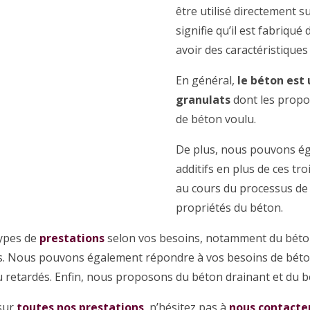
être utilisé directement s
signifie qu’il est fabriqu
avoir des caractéristique
En général,
le béton est
granulats
dont les propo
de béton voulu.
De plus, nous pouvons ég
additifs en plus de ces tro
au cours du processus de
propriétés du béton.
ypes de
prestations
selon vos besoins, notamment du béton
és. Nous pouvons également répondre à vos besoins de béton
u retardés. Enfin, nous proposons du béton drainant et du 
 sur
toutes nos prestations
, n’hésitez pas à
nous contacte