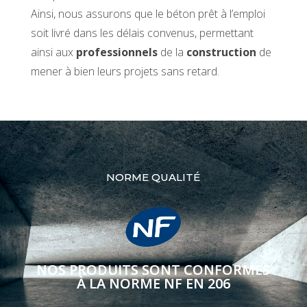
Ainsi, nous assurons que le béton prêt à l’emploi
soit livré dans les délais convenus, permettant
ainsi aux
professionnels
de la
construction
de
mener à bien leurs projets sans retard.
NORME QUALITÉ
NOS PRODUITS SONT CONFORMES
À LA NORME NF EN 206