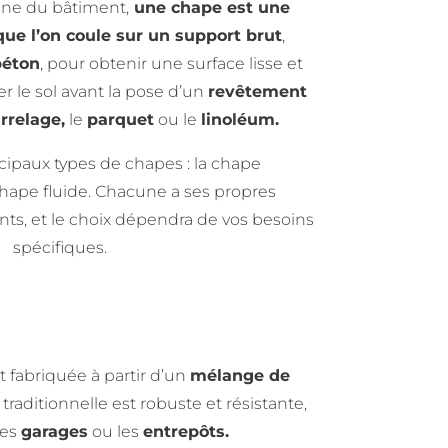
ine du bâtiment,
une chape est une
ue l’on coule sur un support brut
,
béton
, pour obtenir une surface lisse et
er le sol avant la pose d’un
revêtement
rrelage,
le
parquet
ou le
linoléum.
ncipaux types de chapes : la chape
 chape fluide. Chacune a ses propres
ts, et le choix dépendra de vos besoins
spécifiques.
t fabriquée à partir d’un
mélange de
traditionnelle est robuste et résistante,
les
garages
ou les
entrepôts.