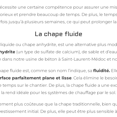
 nécessite une certaine compétence pour assurer une mi
orieux et prendre beaucoup de temps. De plus, le temps 
rfois jusqu’à plusieurs semaines, ce qui peut prolonger la
La chape fluide
liquide ou chape anhydrite, est une alternative plus moder
hydrite
(un type de sulfate de calcium), de sable et d’ea
 dans notre usine de béton à Saint-Laurent-Médoc et nou
 chape fluide est, comme son nom l’indique, sa
fluidité.
Ell
face parfaitement plane et lisse
. Cela élimine le beso
emps sur le chantier. De plus, la chape fluide a une exc
la rend idéale pour les systèmes de chauffage par le sol.
lement plus coûteuse que la chape traditionnelle, bien 
issement initial. De plus, elle peut être plus sensible 