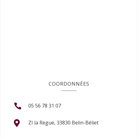
COORDONNÉES

05 56 78 31 07

ZI la Regue, 33830 Belin-Béliet