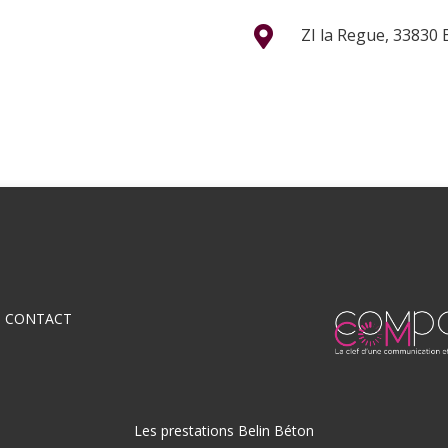

ZI la Regue, 33830 B
CONTACT
Les prestations Belin Béton