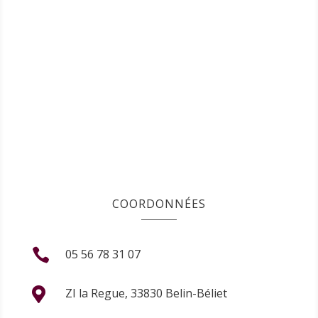
COORDONNÉES

05 56 78 31 07

ZI la Regue, 33830 Belin-Béliet