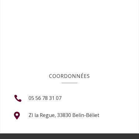
COORDONNÉES

05 56 78 31 07

ZI la Regue, 33830 Belin-Béliet